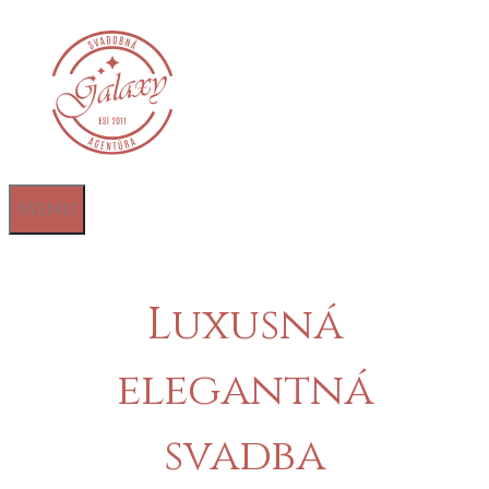
Preskočiť
na
obsah
Menu
Luxusná
elegantná
svadba