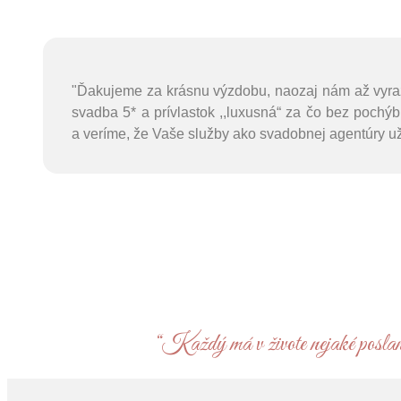
"Ďakujeme za krásnu výzdobu, naozaj nám až vyrazi
svadba 5* a prívlastok ,,luxusná“ za čo bez poch
a veríme, že Vaše služby ako svadobnej agentúry u
“Každý má v živote nejaké poslani