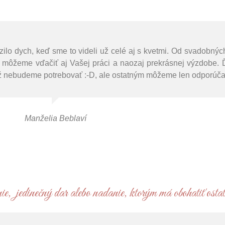
lo dych, keď sme to videli už celé aj s kvetmi. Od svadobných
ýb môžeme vďačiť aj Vašej práci a naozaj prekrásnej výzdobe.
ž nebudeme potrebovať :-D, ale ostatným môžeme len odporúčať
Manželia Beblaví
e, jedinečný dar alebo nadanie, ktorým má obohatiť ostat