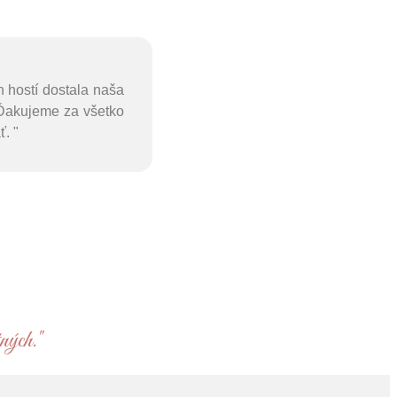
 hostí dostala naša
 Ďakujeme za všetko
. "
ných."